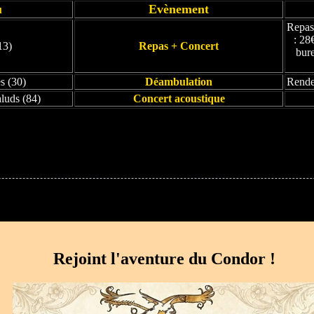
u
Evènement
Repas 
: 28
13)
Repas + Concert
bur
es (30)
Déambulation
Rendez
luds (84)
Concert acoustique
Rejoint l'aventure du Condor !